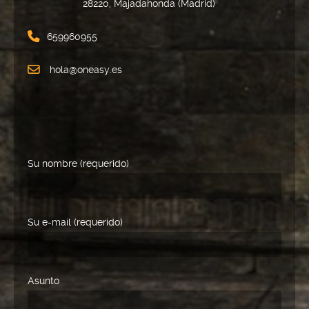
28220, Majadahonda (Madrid)
659960955
hola@oneasy.es
Su nombre (requerido)
Su e-mail (requerido)
Asunto