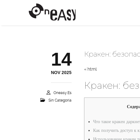
14
Кракен: безопа
«`html
NOV 2025
Кракен: бе
Oneasy.es
Sin Categoría
Содер
Что такое кракен даркне
Как получить доступ к 
Использование кракен т