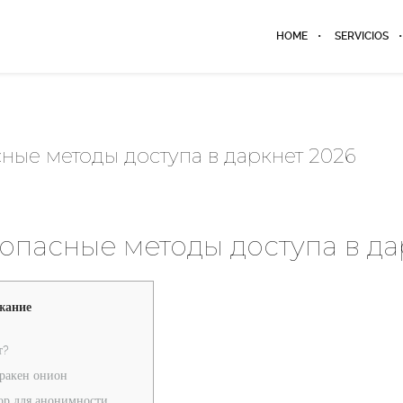
HOME
SERVICIOS
сные методы доступа в даркнет 2026
зопасные методы доступа в да
жание
т?
кракен онион
ор для анонимности