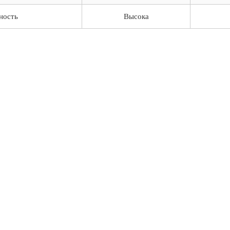
ность
Высока