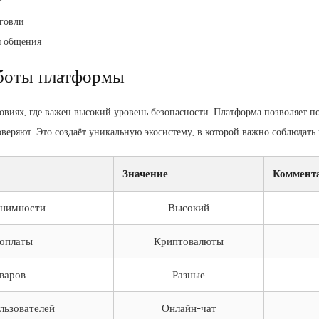
r
говли
я общения
боты платформы
виях, где важен высокий уровень безопасности. Платформа позволяет по
веряют. Это создаёт уникальную экосистему, в которой важно соблюдать 
Значение
Коммент
онимности
Высокий
оплаты
Криптовалюты
варов
Разные
льзователей
Онлайн-чат