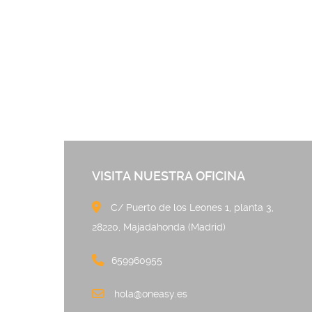
VISITA NUESTRA OFICINA
C/ Puerto de los Leones 
28220, Majadahonda (Madrid)
659960955
hola@oneasy.es