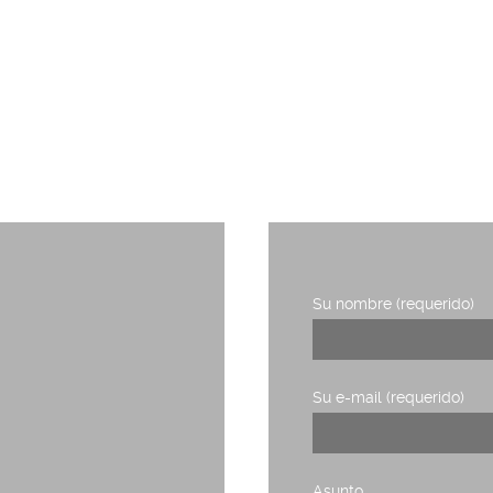
TRABAJA CON NOSOTROS
RIDERS DE LA COMUNICACIÓN
Su nombre (requerido)
1, planta 3,
Su e-mail (requerido)
Asunto