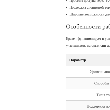
Простота доступа через To
Поддержка анонимной тор
Широкие возможности дл
Особенности ра
Кракен функционирует в усло
участниками, которым они до
Параметр
Уровень ан
Способы 
Типы то
Поддержка по